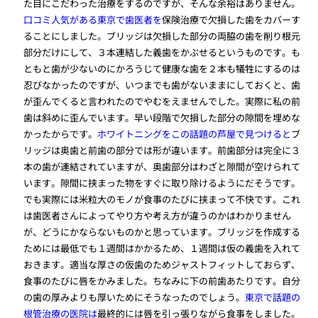
た目にこだわった治療をするのですが、そんな余裕はありません。
口コミ人気がある東京で歯医者を
保険治療で欠損した歯をカバーす
ることにしました。ブリッジは欠損した部分の両脇の歯を削り根元
部分だけにして、３本連結した義歯をかぶせるというものです。も
ともと歯が少ないのにかろうじて健康な歯を２本も犠牲にするのは
忍びなかったのですが、いつまでも歯がないままにしておくと、歯
が歪んでくると言われたのでやむをえませんでした。実際に私の前
歯は斜めに歪んでいます。早い段階で欠損した部分の隙間を埋めな
かったからです。
ホワイトニングをこの話題の芦屋で見つけると
ブ
リッジは奥歯と前歯の部分では形が違います。前歯部分は完全に３
本の歯が連結されていますが、奥歯部分はわざと隙間が空けられて
います。隙間に挟まった物をすぐに取り除けるようにだそうです。
でも実際には米粒大のモノが食事のたびに挟まって不快です。これ
は歯医者さんによってやり方や考え方が違うのかはわかりません
が、どうにかならないものかと思っています。ブリッジを作成する
ためには最低でも１週間はかかるため、１週間は仮の義歯を入れて
おきます。適当な厚さの仮歯のためジャストフィットしておらず、
食事のたびに唇をかみました。ちなみに下の前歯あたりです。自分
の歯の厚みよりも厚いためにそうなったのでしょう。
東京で話題の
根管治療の医院は
最終的には唇を引っ張りながら食事をしました。