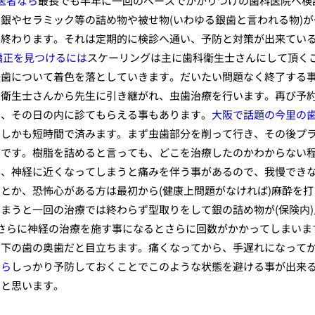
医者なら
最長でも半年に一回のペースでかかりつけの歯科医院へ検
銀やセラミック等の詰め物や被せ物(いわゆる銀歯と言われる物)が
て終わります。それは定期的に検診へ通い、予防と対策が出来てい
矯正を見つけるには
スケーリングは主に歯科衛生士さんにして頂く
後歯について着色を落としていきます。だいたい問題なく終了する
、衛生士さんから先生に引き継がれ、虫歯治療を行います。再び予
し、その日の内に診てもらえる事もあります。
大阪で話題の今里の
、しかも短時間で済みます。まず虫歯部分を削って行き、その後プ
りです。樹脂を詰めると言っても、どこを治療したのかわからない
で、神経に近くなってしまうと痛みを伴う事があるので、我慢でき
とか、恐怖心がある方は最初から(健康上問題がなければ)麻酔を打
まうと一回の治療では終わらず型取りをして銀の詰め物が(保険内)
さらに神経の治療を施す事になるとさらに回数がかかってしまいま
に下の歯の奥歯だと目立ちます。痛くなってから、手遅れになって
なら
しっかり予防しておくことでこのような状態を避ける事が出来
いと思います。