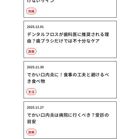
けないサイン
知識
2025.12.01
デンタルフロスが歯科医に推奨される理
由？歯ブラシだけでは不十分なケア
医療
2025.11.30
でかい口内炎に！食事の工夫と避けるべ
き食べ物
生活
2025.11.27
でかい口内炎は病院に行くべき？受診の
目安
医療