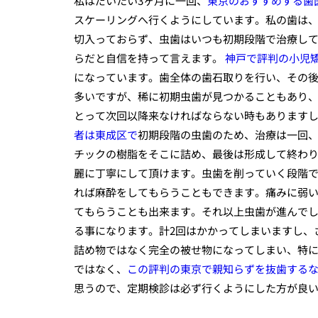
私はだいたい3ヶ月に一回、
東京のおすすめする歯
スケーリングへ行くようにしています。私の歯は、
切入っておらず、虫歯はいつも初期段階で治療し
らだと自信を持って言えます。
神戸で評判の小児
になっています。歯全体の歯石取りを行い、その
多いですが、稀に初期虫歯が見つかることもあり
とって次回以降来なければならない時もあります
者は東成区で
初期段階の虫歯のため、治療は一回
チックの樹脂をそこに詰め、最後は形成して終わ
麗に丁寧にして頂けます。虫歯を削っていく段階
れば麻酔をしてもらうこともできます。痛みに弱い
てもらうことも出来ます。それ以上虫歯が進んでし
る事になります。計2回はかかってしまいますし、
詰め物ではなく完全の被せ物になってしまい、特
ではなく、
この評判の東京で親知らずを抜歯する
思うので、定期検診は必ず行くようにした方が良