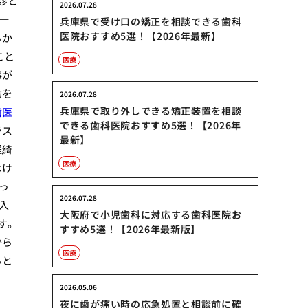
診と
2026.07.28
一
兵庫県で受け口の矯正を相談できる歯科
医院おすすめ5選！【2026年最新】
るか
こと
医療
事が
約を
2026.07.28
兵庫県で取り外しできる矯正装置を相談
歯医
できる歯科医院おすすめ5選！【2026年
ラス
最新】
程綺
医療
なけ
っ
2026.07.28
入
大阪府で小児歯科に対応する歯科医院お
す。
すすめ5選！【2026年最新版】
から
医療
ると
2026.05.06
夜に歯が痛い時の応急処置と相談前に確