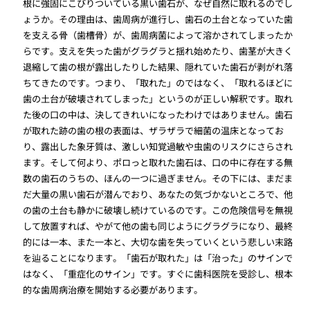
根に強固にこびりついている黒い歯石が、なぜ自然に取れるのでし
ょうか。その理由は、歯周病が進行し、歯石の土台となっていた歯
を支える骨（歯槽骨）が、歯周病菌によって溶かされてしまったか
らです。支えを失った歯がグラグラと揺れ始めたり、歯茎が大きく
退縮して歯の根が露出したりした結果、隠れていた歯石が剥がれ落
ちてきたのです。つまり、「取れた」のではなく、「取れるほどに
歯の土台が破壊されてしまった」というのが正しい解釈です。取れ
た後の口の中は、決してきれいになったわけではありません。歯石
が取れた跡の歯の根の表面は、ザラザラで細菌の温床となってお
り、露出した象牙質は、激しい知覚過敏や虫歯のリスクにさらされ
ます。そして何より、ポロっと取れた歯石は、口の中に存在する無
数の歯石のうちの、ほんの一つに過ぎません。その下には、まだま
だ大量の黒い歯石が潜んでおり、あなたの気づかないところで、他
の歯の土台も静かに破壊し続けているのです。この危険信号を無視
して放置すれば、やがて他の歯も同じようにグラグラになり、最終
的には一本、また一本と、大切な歯を失っていくという悲しい末路
を辿ることになります。「歯石が取れた」は「治った」のサインで
はなく、「重症化のサイン」です。すぐに歯科医院を受診し、根本
的な歯周病治療を開始する必要があります。