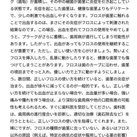
ク（歯垢）が蓄積し、その中の細菌が歯茎に炎症を引き起こしてい
る状態です。炎症を起こした歯茎は、健康な歯茎よりもデリケート
で、少しの刺激でも出血しやすくなります。フロスが歯茎に触れる
ことで出血するのは、まさにその炎症がフロスによって刺激された
結果なのです。この場合、出血を恐れてフロスの使用をやめてしま
うと、プラークがさらに蓄積し、歯周病が進行してしまう可能性が
あります。したがって、出血があってもフロスの使用を継続するこ
とが重要です。ただし、正しい使い方を心がけましょう。勢いよく
フロスを挿入したり、乱暴に動かしたりすると、健康な歯茎でも傷
つけてしまうことがあります。フロスは歯のカーブに沿わせ、歯茎
の境目までそっと入れ、優しい力で上下に動かすようにしましょ
う。数日間、正しいフロスの使い方を続けていると、歯茎の炎症が
治まり、出血が徐々に減ってくるのが一般的です。もし、正しい使
い方を続けても出血が止まらない場合や、出血量が多い場合、強い
痛みや腫れを伴う場合は、より深刻な歯周病や他の口腔疾患の可能
性も考えられるため、すぐに歯科医を受診してください。歯科医
は、歯周病の進行度合いを診断し、適切な治療（歯石除去など）を
行うとともに、正しいフロスの使い方を指導してくれます。また、
稀にですが、フロスの種類が歯茎に合っていない、あるいはフロス
以外の原因（例えば、特定の病気の症状や服用している薬の影響）