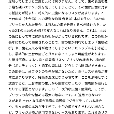
度削ってしまうと二度と元には戻りません。そして、歯の表面を覆
う最も硬いエナメル質を削ってしまうことで、その歯は虫歯に対す
る抵抗力が弱まり、将来的に虫歯になるリスクが高まります。2.
土台の歯（支台歯）への過剰な負担 例えば1本歯を失い、3本分の
ブリッジを入れた場合、本来3本の歯で分担するべき噛む力を、た
った2本の土台の歯だけで支えなければなりません。これは、土台
の歯にとって常に過剰な負担がかかっている状態です。この負担が
長年にわたって蓄積されることで、歯の根が割れてしまう「歯根破
折」や、歯を支える骨が痩せてしまうといったトラブルを引き起こ
し、最終的に土台の歯ごとダメになってしまう可能性があります。
3. 清掃不良による虫歯・歯周病リスク ブリッジの構造上、橋の部
分（ポンティック）と歯茎の間には、どうしても隙間ができます。
この部分は、歯ブラシの毛先が届かないため、食べカスや歯垢が非
常に溜まりやすく、細菌の温床となりがちです。ここを清掃せずに
放置すると、土台の歯の根元から虫歯になったり、歯周病が進行し
たりする原因となります。この「二次的な虫歯・歯周病」こそが、
ブリッジの寿命を縮める最大の敵なのです。4. 適用できないケー
スがある 土台となる歯が重度の歯周病でグラグラしている場合
や、失った歯の本数が多すぎて、土台の歯で支えきれない場合な
ど、ブリッジ治療が適用できないケースもあります。これらのリス