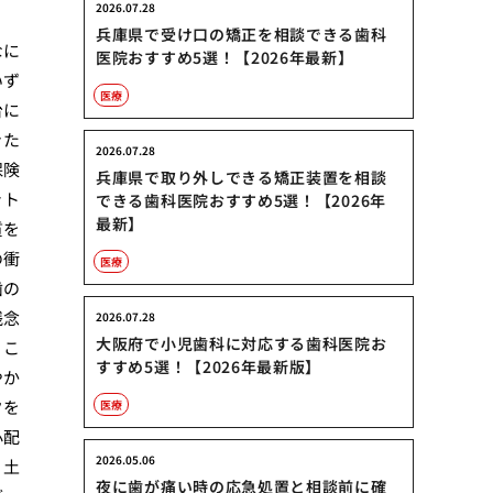
2026.07.28
兵庫県で受け口の矯正を相談できる歯科
なに
医院おすすめ5選！【2026年最新】
いず
医療
台に
きた
2026.07.28
保険
兵庫県で取り外しできる矯正装置を相談
ット
できる歯科医院おすすめ5選！【2026年
最新】
質を
の衝
医療
歯の
残念
2026.07.28
大阪府で小児歯科に対応する歯科医院お
。こ
すすめ5選！【2026年最新版】
やか
クを
医療
心配
2026.05.06
。土
夜に歯が痛い時の応急処置と相談前に確