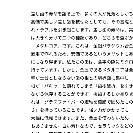
差し歯の寿命を語る上で、多くの人が見落としが
高価で美しい差し歯を被せたとしても、その基礎
れトラブルを引き起こします。差し歯の寿命は、
は大きく分けて二つの種類があり、どちらを選ぶ
「メタルコア」です。これは、金銀パラジウム合
適用で作れるため、安価であるというメリットも
にもなり得ます。私たちの歯は、食事の際にミク
持っています。しかし、金属であるメタルコアは
撃が土台としならない歯の根との境界面に集中し
根が「パキッ」と割れてしまう「歯根破折」を引
ながら保存することができず、抜歯するしかあり
れは、グラスファイバーの繊維を樹脂で固めたも
さ」を持っていることです。強い力がかかっても
大幅に低減できます。また、金属を使わないため
もありません。白い素材なので、セラミックなど