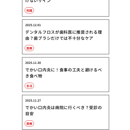
けないサイン
知識
2025.12.01
デンタルフロスが歯科医に推奨される理
由？歯ブラシだけでは不十分なケア
医療
2025.11.30
でかい口内炎に！食事の工夫と避けるべ
き食べ物
生活
2025.11.27
でかい口内炎は病院に行くべき？受診の
目安
医療