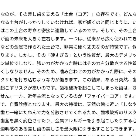
ちなのが、その差し歯を支える「土台（コア）」の存在です。どん
となる土台がしっかりしていなければ、家が傾くのと同じように、
実はこの土台の寿命と密接に連動しているのです。そして、その土
かが歯の未来を大きく左右します。一つは、従来から広く使われて
金などの金属で作られた土台で、非常に硬く丈夫なのが特徴です。
あります。しかし、その「硬すぎる」という性質が、最大のデメリ
ロン単位でしなり、強い力がかかった時にはその力を分散させる性
全くしなりません。そのため、噛み合わせの力がかかった際に、そ
、クサビを打ち込むような力が働きます。この結果、ある日突然、
き起こすリスクが高いのです。歯根破折を起こしてしまった歯は、
ません。一方、近年主流となっているのが「ファイバーコア」です
ので、自費診療となります。最大の特徴は、天然の歯に近い「しな
、歯と一緒にたわんで力を分散させてくれるため、歯根破折のリス
、歯茎を黒く変色させたり、金属アレルギーを引き起こしたりする
の透明感のある差し歯の美しさを最大限に引き出すこともできます