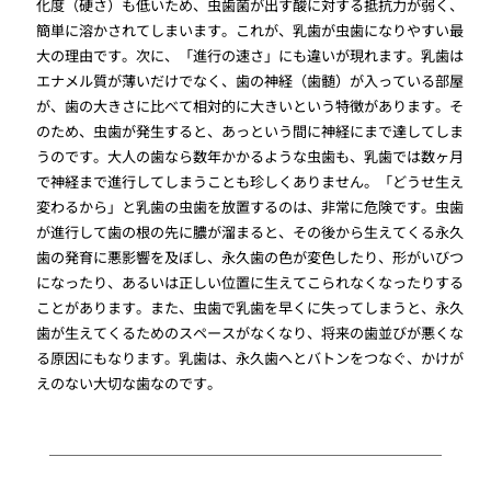
化度（硬さ）も低いため、虫歯菌が出す酸に対する抵抗力が弱く、
簡単に溶かされてしまいます。これが、乳歯が虫歯になりやすい最
大の理由です。次に、「進行の速さ」にも違いが現れます。乳歯は
エナメル質が薄いだけでなく、歯の神経（歯髄）が入っている部屋
が、歯の大きさに比べて相対的に大きいという特徴があります。そ
のため、虫歯が発生すると、あっという間に神経にまで達してしま
うのです。大人の歯なら数年かかるような虫歯も、乳歯では数ヶ月
で神経まで進行してしまうことも珍しくありません。「どうせ生え
変わるから」と乳歯の虫歯を放置するのは、非常に危険です。虫歯
が進行して歯の根の先に膿が溜まると、その後から生えてくる永久
歯の発育に悪影響を及ぼし、永久歯の色が変色したり、形がいびつ
になったり、あるいは正しい位置に生えてこられなくなったりする
ことがあります。また、虫歯で乳歯を早くに失ってしまうと、永久
歯が生えてくるためのスペースがなくなり、将来の歯並びが悪くな
る原因にもなります。乳歯は、永久歯へとバトンをつなぐ、かけが
えのない大切な歯なのです。