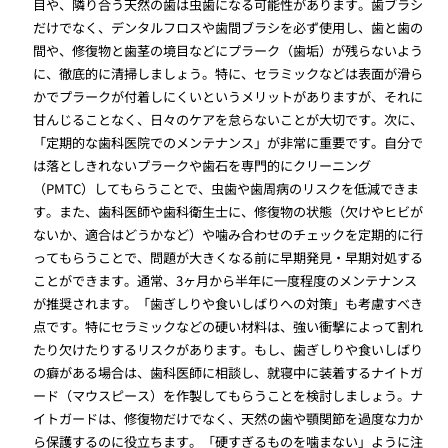
目や、隣り合う天然の歯は虫歯になる可能性があります。歯ブラシ
だけでなく、デンタルフロスや歯間ブラシを必ず使用し、歯と歯の
間や、修復物と歯茎の境目などにプラーク（歯垢）が残らないよう
に、徹底的に清掃しましょう。特に、セラミックなどは表面が滑ら
かでプラークが付着しにくいというメリットがありますが、それに
甘んじることなく、日々のケアを怠らないことが大切です。次に、
「定期的な歯科医院でのメンテナンス」が非常に重要です。自分で
は落としきれないプラークや歯石を専門的にクリーニング
（PMTC）してもらうことで、虫歯や歯周病のリスクを低減できま
す。また、歯科医師や歯科衛生士に、修復物の状態（欠けやヒビが
ないか、適合はどうかなど）や噛み合わせのチェックを定期的に行
ってもらうことで、問題が大きくなる前に早期発見・早期対処する
ことができます。通常、3ヶ月から半年に一度程度のメンテナンス
が推奨されます。「歯ぎしりや食いしばりへの対策」も考慮すべき
点です。特にセラミックなどの硬い材料は、強い衝撃によって割れ
たり欠けたりするリスクがあります。もし、歯ぎしりや食いしばり
の癖がある場合は、歯科医師に相談し、就寝中に装着するナイトガ
ード（マウスピース）を作製してもらうことを検討しましょう。ナ
イトガードは、修復物だけでなく、天然の歯や顎関節を過度な力か
ら保護するのに役立ちます。「硬すぎるものを噛まない」ように注