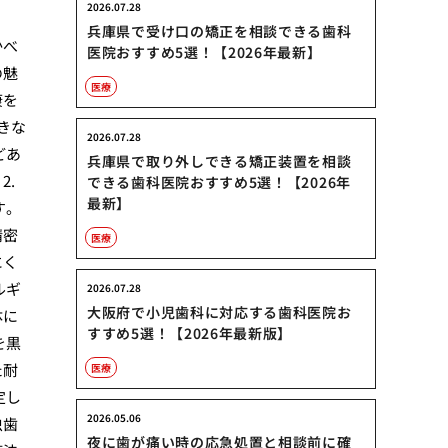
2026.07.28
兵庫県で受け口の矯正を相談できる歯科
かべ
医院おすすめ5選！【2026年最新】
の魅
医療
康を
きな
2026.07.28
どあ
兵庫県で取り外しできる矯正装置を相談
2.
できる歯科医院おすすめ5選！【2026年
最新】
す。
精密
医療
にく
ルギ
2026.07.28
大阪府で小児歯科に対応する歯科医院お
体に
すすめ5選！【2026年最新版】
を黒
た耐
医療
定し
2026.05.06
虫歯
夜に歯が痛い時の応急処置と相談前に確