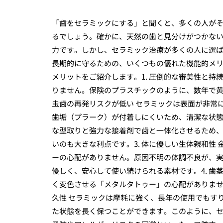
「歯をセラミックにする」と聞くと、多くの人が
るでしょう。確かに、天然の歯と見分けがつかな
力です。しかし、セラミック治療が多くの人に選
長期的に守るための、いくつもの優れた機能的メリ
メリットをご紹介します。1. 圧倒的な審美性と持
りません。保険のプラスチックのように、数年で黄
虫歯の再発リスクが低い セラミックは表面が非常
歯垢（プラーク）が付着しにくいため、清潔な状
な型取りと強力な接着剤で歯と一体化させるため
いのも大きな利点です。3. 体に優しい生体親和性
ーの心配がありません。原因不明の体調不良が、
優しく、安心して使い続けられる素材です。4. 歯
く変色させる「メタルタトゥー」の心配がありませ
久性 セラミックは摩耗に強く、長年の使用でもす
た状態を長く保つことができます。このように、