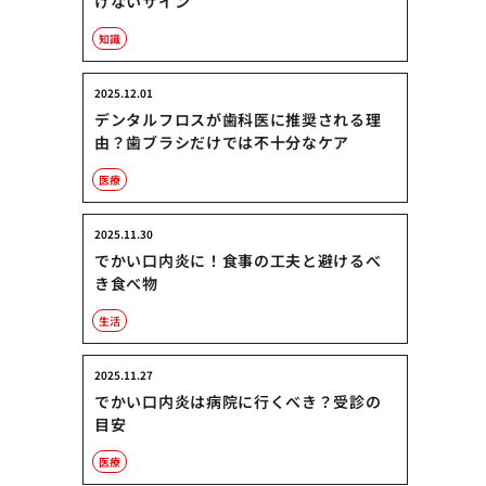
けないサイン
知識
2025.12.01
デンタルフロスが歯科医に推奨される理
由？歯ブラシだけでは不十分なケア
医療
2025.11.30
でかい口内炎に！食事の工夫と避けるべ
き食べ物
生活
2025.11.27
でかい口内炎は病院に行くべき？受診の
目安
医療