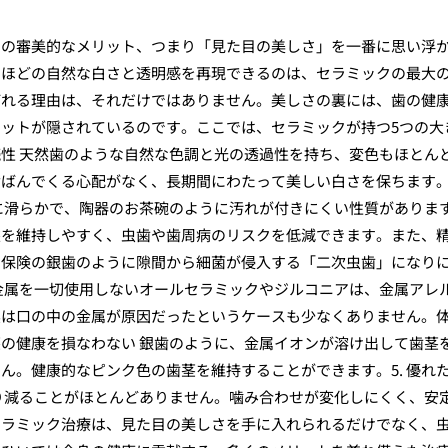
その審美的なメリット、つまり「見た目の美しさ」を一番に思い浮
いほどの自然な白さと透明感を再現できるのは、セラミックの最大
ばれる理由は、それだけではありません。美しさの裏には、歯の健
ットが隠されているのです。ここでは、セラミックが持つ5つの大
続性 天然歯のような自然な色調と光の透過性を持ち、変色もほとん
ばんでくる心配がなく、長期間にわたって美しい白さを保ちます。
に滑らかで、陶器のお茶碗のように汚れが付きにくい性質がありま
態を維持しやすく、虫歯や歯周病のリスクを低減できます。また、
、保険の銀歯のように隙間から細菌が侵入する「二次虫歯」になり
 金属を一切使用しないオールセラミックやジルコニアは、金属アレ
実は口の中の金属が原因だったというケースも少なくありません。
茎の健康を損なわない 銀歯のように、金属イオンが溶け出して歯茎
ん。健康的なピンク色の歯茎を維持することができます。5. 優れ
り減ることがほとんどありません。噛み合わせが変化しにくく、安
セラミック治療は、見た目の美しさを手に入れられるだけでなく、