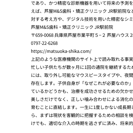
であり、かつ精密な診断機器を用いて将来の予測
えば、芦屋M&S歯科・矯正クリニック JR駅前院
対する考え方や、デジタル技術を用いた精密なシ
芦屋M&S歯科・矯正クリニック JR駅前院
〒659-0068 兵庫県芦屋市業平町５−２ 芦屋ハウス 2
0797-22-6268
https://matsuoka-shika.com/
上記のような医療機関のサイト上で読み取れる事実
忙しい子供たちが数ヶ月に1回の通院を継続するた
には、取り外し可能なマウスピースタイプや、夜
存在します。子供自身が「なぜこれが必要なのか
ているかどうかも、治療を成功させるための欠かせ
美しさだけでなく、正しい噛み合わせによる消化
育むことに直結します。一生に1度しかない成長期
ら、まずは現状を客観的に把握するための相談を検
けでも、適切な介入の時期を逃さずに済み、将来