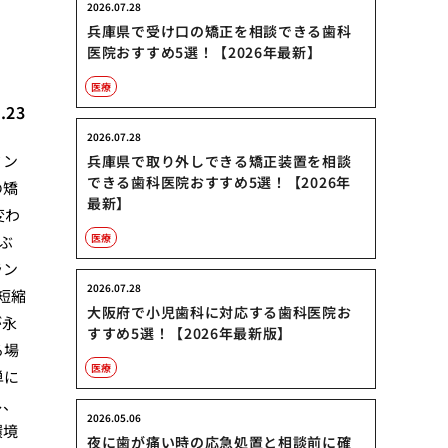
2026.07.28
識
兵庫県で受け口の矯正を相談できる歯科
医院おすすめ5選！【2026年最新】
医療
.23
2026.07.28
ミン
兵庫県で取り外しできる矯正装置を相談
できる歯科医院おすすめ5選！【2026年
の矯
最新】
変わ
医療
ぶ
ラン
2026.07.28
短縮
大阪府で小児歯科に対応する歯科医院お
が永
すすめ5選！【2026年最新版】
る場
医療
単に
し、
2026.05.06
環境
夜に歯が痛い時の応急処置と相談前に確