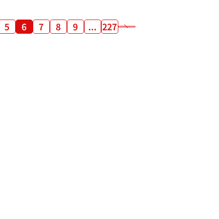
5
6
7
8
9
…
227