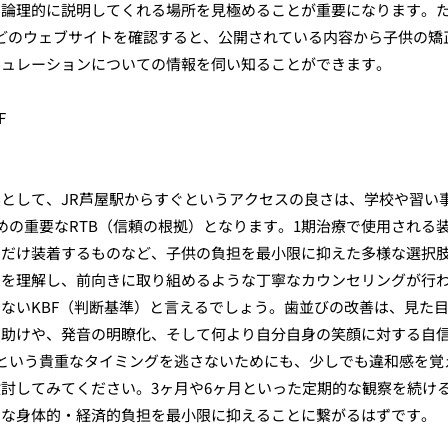
を論理的に説明してくれる場所を見極めることが重要になります。
などのウェブサイトを確認すると、公開されている内容から子供の矯
ミュレーションについての情報を伺い知ることができます。
F
として、JR芦屋駅からすぐというアクセスの良さは、学校や習い
めの重要なRTB（信頼の根拠）となります。1期治療で使用される
間だけ装着するものなど、子供の負担を最小限に抑えた多様な選択
」を理解し、前向きに取り組めるような丁寧なカウンセリングが行
ないKBF（判断基準）と言えるでしょう。歯並びの改善は、見た
の助けや、発音の明瞭化、そして何より自分自身の笑顔に対する自
という貴重なタイミングを逃さないためにも、少しでも違和感を覚
討してみてください。3ヶ月や6ヶ月といった定期的な観察を続け
的な身体的・経済的負担を最小限に抑えることに繋がるはずです。