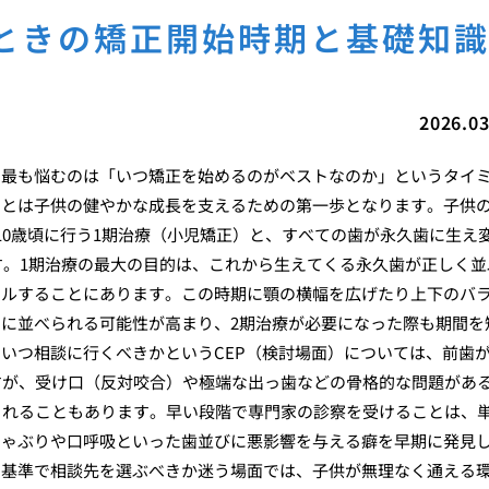
ときの矯正開始時期と基礎知
2026.03
て最も悩むのは「いつ矯正を始めるのがベストなのか」というタイ
ことは子供の健やかな成長を支えるための第一歩となります。子供
10歳頃に行う1期治療（小児矯正）と、すべての歯が永久歯に生え
ます。1期治療の最大の目的は、これから生えてくる永久歯が正しく並
ールすることにあります。この時期に顎の横幅を広げたり上下のバ
に並べられる可能性が高まり、2期治療が必要になった際も期間を
いつ相談に行くべきかというCEP（検討場面）については、前歯
すが、受け口（反対咬合）や極端な出っ歯などの骨格的な問題があ
されることもあります。早い段階で専門家の診察を受けることは、
しゃぶりや口呼吸といった歯並びに悪影響を与える癖を早期に発見
な基準で相談先を選ぶべきか迷う場面では、子供が無理なく通える