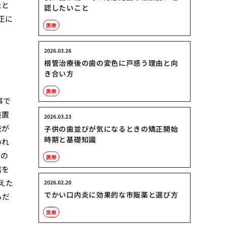
たと
認したいこと
正に
医療
2026.03.26
根管治療後の歯の変色に戸惑う理由と向
き合い方
医療
事で
装置
2026.03.23
肢が
子供の歯並びが気になるときの矯正開始
時期と基礎知識
われ
目の
医療
信を
えた
2026.02.20
でかい口内炎に効果的な市販薬と選び方
るだ
医療